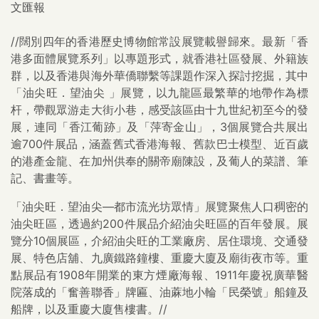
文匯報
//闊別四年的香港歷史博物館常設展覽載譽歸來。最新「香
港多面體展覽系列」以專題形式，就香港社區發展、外籍族
群，以及香港與海外華僑聯繫等課題作深入探討挖掘，其中
「油尖旺．望油尖 」展覽，以九龍區最繁華的地帶作為標
杆，帶觀眾游走大街小巷，感受該區由十九世紀初至今的發
展，連同「香江葡跡」及「萍寄金山」，3個展覽合共展出
逾700件展品，涵蓋舊式香港海報、舊款巴士模型、近百歲
的港產金龍、在加州供奉的關帝廟陳設，及葡人的菜譜、筆
記、書畫等。
「油尖旺．望油尖—都市流光坊眾情」展覽聚焦人口稠密的
油尖旺區，透過約200件展品介紹油尖旺區的百年發展。展
覽分10個展區，介紹油尖旺的工業廠房、居住環境、交通發
展、特色店舖、九廣鐵路鐘樓、重慶大廈及廟街夜市等。重
點展品有1908年開業的東方煙廠海報、1911年慶祝廣華醫
院落成的「奮善聯香」牌匾、油蔴地小輪「民榮號」船鐘及
船牌，以及重慶大廈售樓書。//