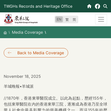
Skip
TWGHs Records and Heritage Office
to
content
EN
繁
简
Media Coverage
Back to Media Coverage
November 18, 2025
羊城晚報•羊城派
//1870年，香港東華醫院成立。以此為起點，歷經155年，
包括東華醫院在內的香港東華三院，逐漸成為香港乃至全球
華人社會中最具影響力的慈善機構之一。而這155年的歷