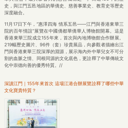
史，與江門五邑地區的華僑史、慈善事業史、教育史等歷史
深度融合。
11月17日下午，“惠澤四海 情系五邑——江門與香港東華三
院的百年情誼”展覽在中國僑都華僑華人博物館開幕。這是
香港東華三院成立155年來，首次與內地博物館合作辦展。
219幅歷史圖片、96件（套）珍貴展品，向參觀者描繪出江
門與香港東華三院深厚的淵源，展示海內外中華兒女不可分
割的血脈之情、同根同源的文化底色，更詮釋了中華傳統文
化中崇德向善的優秀特質。//
深讀江門｜155年來首次 這場江港合辦展覽詮釋了哪些中華
文化寶貴特質？