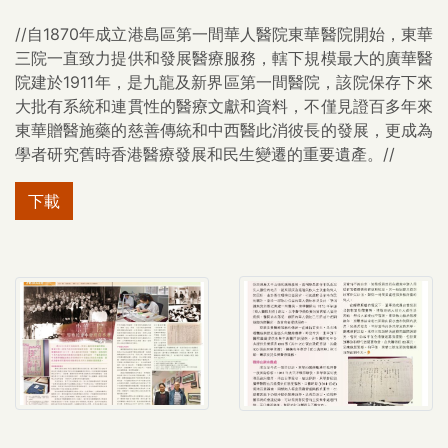
//自1870年成立港島區第一間華人醫院東華醫院開始，東華
三院一直致力提供和發展醫療服務，轄下規模最大的廣華醫
院建於1911年，是九龍及新界區第一間醫院，該院保存下來
大批有系統和連貫性的醫療文獻和資料，不僅見證百多年來
東華贈醫施藥的慈善傳統和中西醫此消彼長的發展，更成為
學者研究舊時香港醫療發展和民生變遷的重要遺產。//
下載