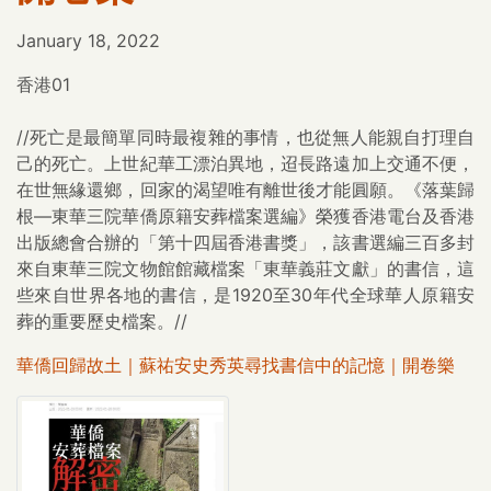
January 18, 2022
香港01
//死亡是最簡單同時最複雜的事情，也從無人能親自打理自
己的死亡。上世紀華工漂泊異地，迢長路遠加上交通不便，
在世無緣還鄉，回家的渴望唯有離世後才能圓願。《落葉歸
根—東華三院華僑原籍安葬檔案選編》榮獲香港電台及香港
出版總會合辦的「第十四屆香港書獎」，該書選編三百多封
來自東華三院文物館館藏檔案「東華義莊文獻」的書信，這
些來自世界各地的書信，是1920至30年代全球華人原籍安
葬的重要歷史檔案。//
華僑回歸故土｜蘇祐安史秀英尋找書信中的記憶｜開卷樂