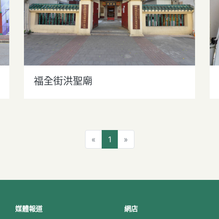
福全街洪聖廟
上一頁
下一頁
«
1
»
媒體報道
網店