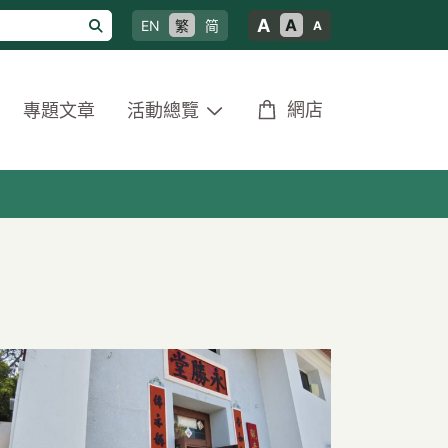
A
A
EN
繁
简
A
網店
專題文章
活動總覽