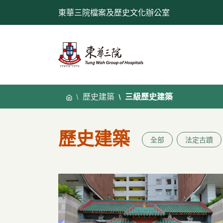
跳
東華三院檔案及歷史文化辦公室
至
內
容
歷史建築
三級歷史建築
歷史建築
全部
法定古蹟