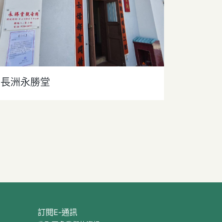
長洲永勝堂
訂閱E‐通訊