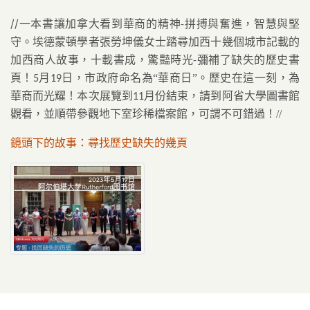
//
一本書讓加拿大看到華商的精神
拼搏與奮進，智慧與堅
-
守。埃德蒙頓學者張勞坤儀女士踏尋加西十幾個城市記載的
加西商人故事，十載書成，驚豔時光
彌補了缺失的歷史書
-
頁！
月
日，市政府命名為“華商日”。歷史在這一刻，為
5
19
華商而光耀！本次展覽到
月份結束，請到阿省大學圖書館
11
觀看，並順帶參觀地下室珍稀檔案館，可謂不可錯過！//
鏡頭下的故事：尋找歷史缺失的幾頁