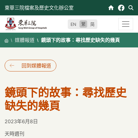
跳
東華三院檔案及歷史文化辦公室
至
內
繁
EN
简
容
媒體報道
鏡頭下的故事：尋找歷史缺失的幾頁
回到媒體報道
鏡頭下的故事：尋找歷史
缺失的幾頁
2023年6月8日
天時週刊