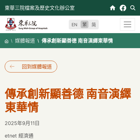
跳
東華三院檔案及歷史文化辦公室
至
內
繁
EN
简
容
媒體報道
傳承創新顯善德 南音演繹東華情
回到媒體報道
傳承創新顯善德 南音演繹
東華情
2025年9月11日
etnet 經濟通