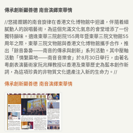
傳承創新顯善德 南音演繹東華情
//悠揚鏗鏘的南音旋律在香港文化博物館中迴盪，伴隨着細
膩動人的說唱藝術，為這個充滿文化氣息的會堂增添了一份
獨特韻味。適逢東華三院創院155周年暨東華三院文物館55
周年之際，東華三院文物館與香港文化博物館攜手合作，推
出「餘音裊裊——南音的傳承與創新」系列活動。其中壓軸
活動「情繫蔴地——南音音樂會」於8月30日舉行，由著名
粵劇表演藝術家阮兆輝教授以香港及東華歷史為藍本創作新
詞，為這項珍貴的非物質文化遺產注入新的生命力。//
傳承創新顯善德 南音演繹東華情