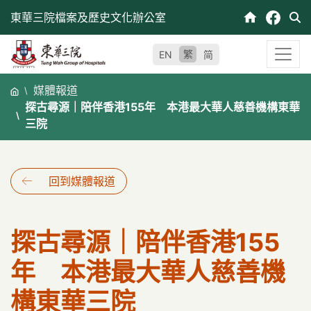
跳
東華三院檔案及歷史文化辦公室
至
內
繁
EN
简
容
媒體報道
探古尋源｜陪伴香港155年 本港最大華人慈善機構東華
三院
回到媒體報道
探古尋源｜陪伴香港155
年 本港最大華人慈善機
構東華三院