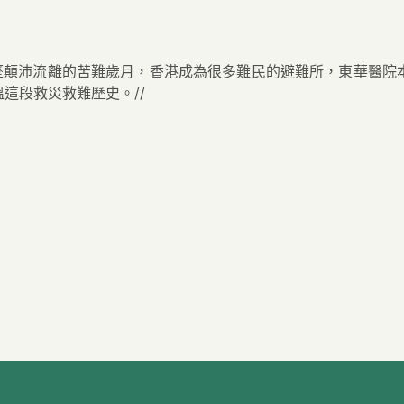
經歷顛沛流離的苦難歲月，香港成為很多難民的避難所，東華醫院
這段救災救難歷史。//