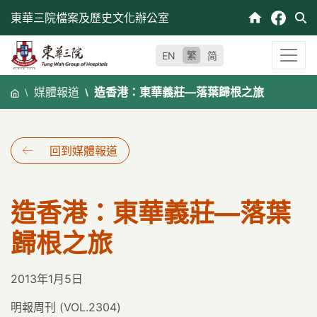
跳
東華三院檔案及歷史文化辦公室
至
內
繁
EN
简
容
媒體報道
造香港：東華義莊—落葉歸根之旅
回到媒體報道
造香港：東華義莊—落葉
歸根之旅
2013年1月5日
明報周刊 (VOL.2304)