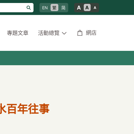
A
A
EN
繁
简
A
網店
專題文章
活動總覽
水百年往事