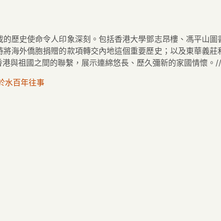
承載的歷史使命令人印象深刻。包括香港大學鄧志昂樓、馮平山
時將海外僑胞捐贈的款項轉交內地這個重要歷史；以及東華義莊
港與祖國之間的聯繫，展示連綿悠長、歷久彌新的家國情懷。/
於水百年往事