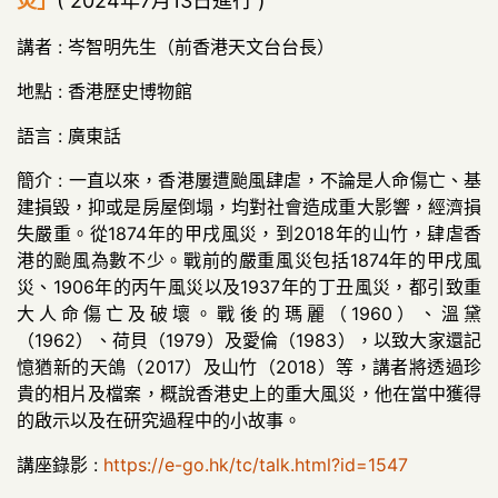
災」
( 2024年7月13日進行 )
講者 : 岑智明先生（前香港天文台台長）
地點 : 香港歷史博物館
語言 : 廣東話
簡介 : 一直以來，香港屢遭颱風肆虐，不論是人命傷亡、基
建損毀，抑或是房屋倒塌，均對社會造成重大影響，經濟損
失嚴重。從1874年的甲戌風災，到2018年的山竹，肆虐香
港的颱風為數不少。戰前的嚴重風災包括1874年的甲戌風
災、1906年的丙午風災以及1937年的丁丑風災，都引致重
大人命傷亡及破壞。戰後的瑪麗（1960）、溫黛
（1962）、荷貝（1979）及愛倫（1983），以致大家還記
憶猶新的天鴿（2017）及山竹（2018）等，講者將透過珍
貴的相片及檔案，概說香港史上的重大風災，他在當中獲得
的啟示以及在研究過程中的小故事。
講座錄影 :
https://e-go.hk/tc/talk.html?id=1547