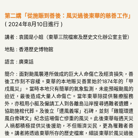
第二講「從施賑到善後：風災過後東華的慈善工作」
( 2024年8月10日進行 )
講者 : 袁國是小姐（東華三院檔案及歷史文化辦公室主管）
地點 : 香港歷史博物館
語言 : 廣東話
簡介 : 面對颱風襲港所做成的巨大人命傷亡及經濟損失，善
後工作刻不容緩。東華的本地賑災善業始於1874年的「甲
戌風災」。當時本地只有簡單的氣象監測，未能預報颱風的
迫近，最後造成大量人命傷亡。當年東華除提供醫療服務
外，亦租用小艇及僱請工人到各離島沿岸搜尋遇難者遺體，
協助施棺代葬。及後立「遭風義塚」石碑，並刻「雞籠環遭
風白骨碑文」紀念這場傷亡慘重的風災。此後東華每遇天災
人禍都積極提供災後援助，不但賑濟災民，更為罹難者善
後。講者將透過東華所存的歷史檔案，細談東華於風災過後