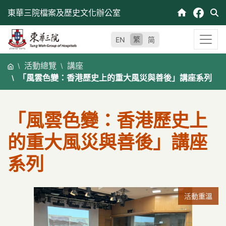
跳
東華三院檔案及歷史文化辦公室
至
內
繁
EN
简
容
活動總覽
講座
「風雲色變：香港歷史上的重大風災與善後」講座系列
「風雲色變：香港歷史上
的重大風災與善後」講座
系列
活動重溫