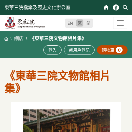
跳
東華三院檔案及歷史文化辦公室
至
內
繁
EN
简
容
網店
《東華三院文物館相片集》
登入
新用戶登記
購物車
0
《東華三院文物館相片
集》