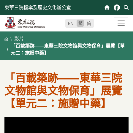
跳
東華三院檔案及歷史文化辦公室
至
內
繁
EN
简
容
影片
「百載築跡——東華三院文物館與文物保育」展覽【單
元二：施贈中藥】 ‬
「百載築跡——東華三院
文物館與文物保育」展覽
【單元二：施贈中藥】 ‬