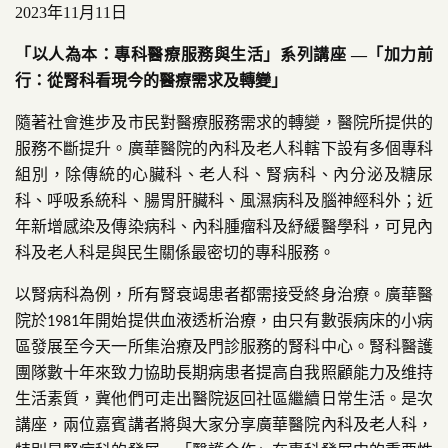
2023
年11月11日
「以人為本：專科醫療服務與生活」系列講座
—
「加力前
行：從腎科看現今的醫療需求及轉變」
隨著社會進步及市民對醫療服務需求的轉變，醫院所提供的
服務不斷提升。廣華醫院的內科及老人科轄下設有多個專科
組別，除傳統的心臟科、老人科、腎病科、內分泌及糖尿
科、呼吸系統科、腸胃肝臟科、風濕病科及腦神經科外；近
年新增感染及傳染病科、內科腫瘤科及紓緩醫學科，可見內
科及老人科是與民生關係最密切的專科服務。
以腎病科為例，所有腎衰竭患者都需接受終身治療。廣華醫
院於
年開始提供血液透析治療，由只有數張病床的小病
1981
區發展至今天一所集治療及門診服務的腎科中心。腎科醫護
團隊數十年來致力協助長期病患者提高自我照顧能力及维持
生活素質，冀他們可走出醫院返回社區繼續日常生活。是次
講座，兩位嘉賓講者將與大家分享廣華醫院內科及老人科，