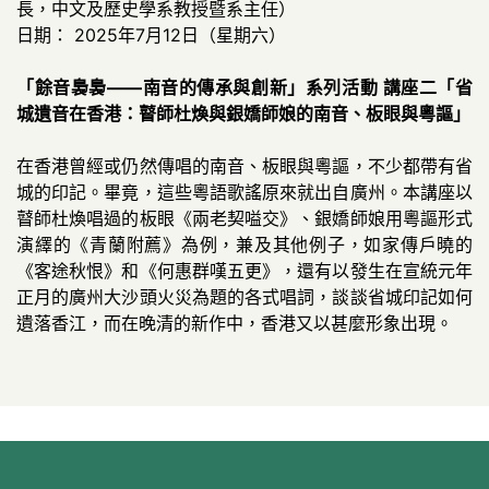
長，中文及歷史學系教授暨系主任）
日期： 2025年7月12日（星期六）
「餘音裊裊——南音的傳承與創新」系列活動 講座二「省
城遺音在香港：瞽師杜煥與銀嬌師娘的南音、板眼與粵謳」
在香港曾經或仍然傳唱的南音、板眼與粵謳，不少都帶有省
城的印記。畢竟，這些粵語歌謠原來就出自廣州。本講座以
瞽師杜煥唱過的板眼《兩老契嗌交》、銀嬌師娘用粵謳形式
演繹的《青蘭附薦》為例，兼及其他例子，如家傳戶曉的
《客途秋恨》和《何惠群嘆五更》，還有以發生在宣統元年
正月的廣州大沙頭火災為題的各式唱詞，談談省城印記如何
遺落香江，而在晚清的新作中，香港又以甚麼形象出現。