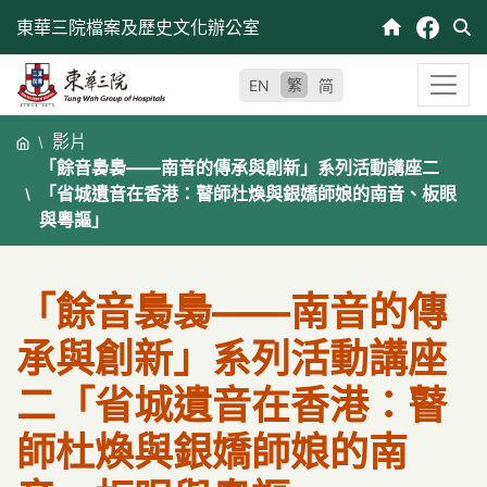
跳
東華三院檔案及歷史文化辦公室
至
內
繁
EN
简
容
影片
「餘音裊裊——南音的傳承與創新」系列活動講座二
「省城遺音在香港：瞽師杜煥與銀嬌師娘的南音、板眼
與粵謳」
「餘音裊裊——南音的傳
承與創新」系列活動講座
二「省城遺音在香港：瞽
師杜煥與銀嬌師娘的南