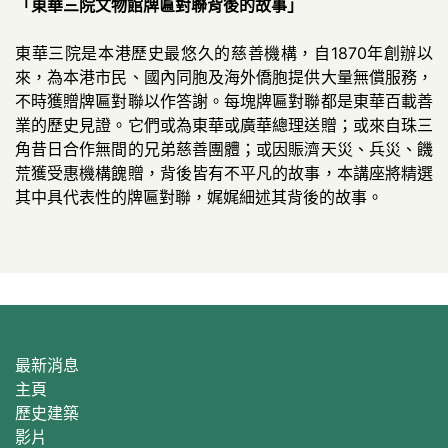
「東華三院文物館牌匾對聯背後的故事」
東華三院是本港歷史最悠久的慈善機構，自1870年創辦以
來，為本港市民、國內同胞及海外僑胞提供大量無償服務，
不時獲贈牌匾對聯以作答謝。每塊牌匾對聯都是東華百載善
業的歷史見證。它們或為東華或廣華總理送贈；或來自珠三
角昔日合作無間的兄弟慈善團體；或因賑濟天災、兵災、饑
荒獲受惠機構餽贈，背後皆有不平凡的故事，本講座將精選
其中具代表性的牌匾對聯，娓娓細述其背後的故事。
最新消息
主頁
歷史建築
影片