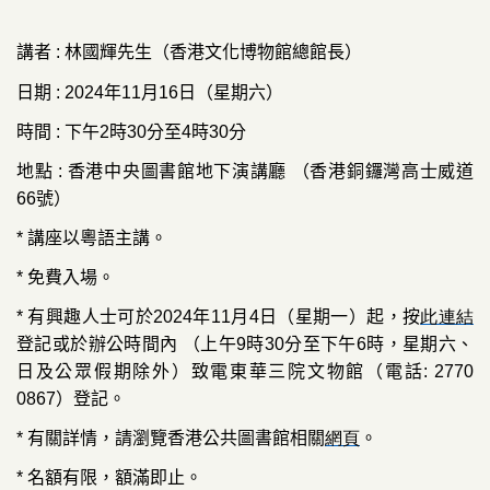
講者
:
林國輝先生（香港文化博物館總館長）
日期
: 2024
年11月16日（星期六
）
時間
:
下午
2
時
30
分至
4
時
30
分
地點
:
香港中央圖書館地下演講廳
（香港銅鑼灣高士威道
66
號）
*
講座以粵語主講。
*
免費入場。
*
有興趣人士可於
2024
年11月4日（星期一）起，按
此連結
登記或於辦公時間內
（上午
9
時
30
分至下午
6
時，星期六、
日及公眾假期除外）致電東華三院文物館
（
電話
: 2770
0867
）
登記。
*
有關詳情，請瀏覽香港公共圖書館相關
網頁
。
*
名額有限，額滿即止。