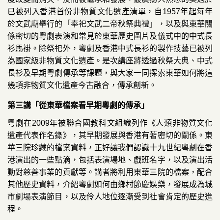
已被列入香港首份非物質文化遺產清單，自1957年起每年
於文武廟舉行的「奉祀文武二帝秋祭典禮
」
，以及與東華關
係密切的粵劇表演和常見於東華歷史圖片及儀式中的中式長
衫馬褂。除祭祀外，粵劇及香港中式長衫的製作技藝已被列
為國家級非物質文化遺產。是次講座將透過秋祭大典、中式
長衫及早期粵劇傳承等課題，與大家一同探索東華如何將這
幾項非物質文化遺產今古融合，傳承創新。
第三講「從東華檔案看早期粵劇的傳承」
粵劇在2009年被聯合國教科文組織列作《人類非物質文化
遺產代表作名錄》，其早期發展與香港有著密切的關係。東
華三院珍藏的檔案資料，正好讓我們認識十九世紀粵劇在香
港演出的一些點滴，包括表演場地、戲班名字，以及演出活
動對慈善事業的貢獻等。講者將利用東華三院的檔案，配合
其他歷史資料，介紹粵劇如何由鄉村節慶娛樂，發展成為城
市劇場表演節目，以及伶人地位逐漸受到社會肯定的歷史進
程。