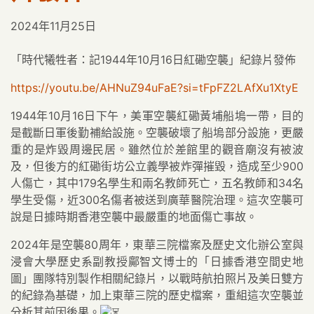
2024年11月25日
「時代犧牲者：記1944年10月16日紅磡空襲」紀錄片發佈
https://youtu.be/AHNuZ94uFaE?si=tFpFZ2LAfXu1XtyE
1944年10月16日下午，美軍空襲紅磡黃埔船塢一帶，目的
是截斷日軍後勤補給設施。空襲破壞了船塢部分設施，更嚴
重的是炸毀周邊民居。雖然位於差館里的觀音廟沒有被波
及，但後方的紅磡街坊公立義學被炸彈摧毀，造成至少900
人傷亡，其中179名學生和兩名教師死亡，五名教師和34名
學生受傷，近300名傷者被送到廣華醫院治理。這次空襲可
說是日據時期香港空襲中最嚴重的地面傷亡事故。
2024年是空襲80周年，東華三院檔案及歷史文化辦公室與
浸會大學歷史系副教授鄺智文博士的「日據香港空間史地
圖」團隊特別製作相關紀錄片，以戰時航拍照片及美日雙方
的紀錄為基礎，加上東華三院的歷史檔案，重組這次空襲並
分析其前因後果。