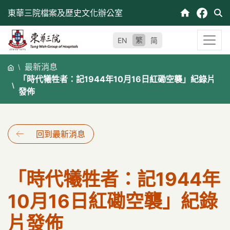
跳
東華三院檔案及歷史文化辦公室
至
內
繁
EN
简
容
最新消息
「時代犧牲者：記1944年10月16日紅磡空襲」紀錄片
發佈
回到最新消息
「時代犧牲者：記1944年
10月16日紅磡空襲」紀錄
片發佈