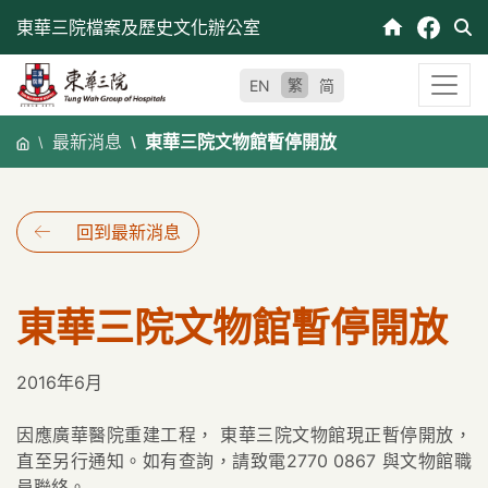
跳
東華三院檔案及歷史文化辦公室
至
內
繁
EN
简
容
最新消息
東華三院文物館暫停開放
回到最新消息
東華三院文物館暫停開放
2016年6月
因應廣華醫院重建工程， 東華三院文物館現正暫停開放，
直至另行通知。如有查詢，請致電2770 0867 與文物館職
員聯絡。