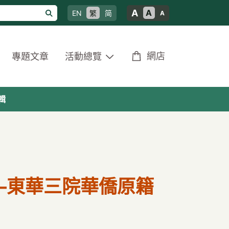
A
A
EN
繁
简
A
網店
專題文章
活動總覽
輯
—東華三院華僑原籍