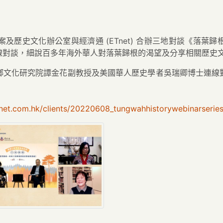
及歷史文化辦公室與經濟通 (ETnet) 合辦三地對談《落葉
線對談，細說百多年海外華人對落葉歸根的渴望及分享相關歷史
鄉文化研究院譚金花副教授及美國華人歷史學者吳瑞卿博士連線
etnet.com.hk/clients/20220608_tungwahhistorywebinarserie