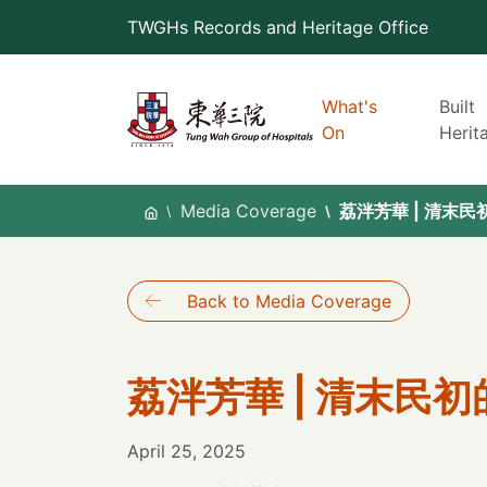
Skip
TWGHs Records and Heritage Office
to
content
What's
Built
On
Herit
Media Coverage
荔泮芳華 | 清末
Back to Media Coverage
荔泮芳華 | 清末民
April 25, 2025