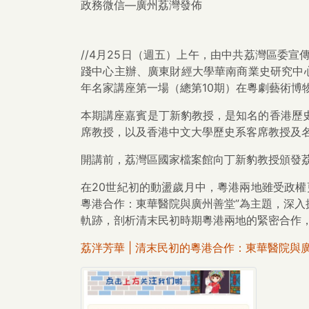
政務微信—廣州荔灣發佈
//4月25日（週五）上午，由中共荔灣區委
踐中心主辦、廣東財經大學華南商業史研究中心
年名家講座第一場（總第10期）在粵劇藝術博
本期講座嘉賓是丁新豹教授，是知名的香港歷
席教授，以及香港中文大學歷史系客席教授及
開講前，荔灣區國家檔案館向丁新豹教授頒發
在20世紀初的動盪歲月中，粵港兩地雖受政
粵港合作：東華醫院與廣州善堂”為主題，深
軌跡，剖析清末民初時期粵港兩地的緊密合作，
荔泮芳華 | 清末民初的粵港合作：東華醫院與