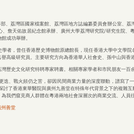
宣傳部、荔灣區國家檔案館、荔灣區地方誌編纂委員會辦公室、
、詹天佑故居紀念館承辦、廣州大學荔灣研究院/研究生院、粵劇
物館成功舉辦。
史學者，曾任香港歷史博物館原總館長，現任香港大學中文學院
名譽高級研究員。主要研究方向為香港華人社會史、孫中山與香
荔灣歷史文化研究特聘專家聘書。相關專家學者和市民朋友一百
權更迭、戰火頻仍之苦，卻因民間商業力量的深度聯動，譜寫了一
入探討了香港東華醫院與廣州九善堂在特殊年代背景之下的複雜互
為我們窺見商人群體在粵港兩地社會深層次的商業交流、人員往
廣州善堂