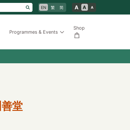
A
A
EN
繁
简
A
Shop
Programmes & Events
州善堂