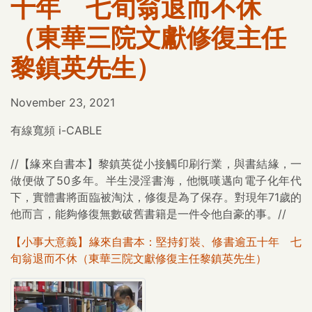
十年 七旬翁退而不休
（東華三院文獻修復主任
黎鎮英先生）
November 23, 2021
有線寬頻 i-CABLE
//【緣來自書本】黎鎮英從小接觸印刷行業，與書結緣，一
做便做了50多年。半生浸淫書海，他慨嘆邁向電子化年代
下，實體書將面臨被淘汰，修復是為了保存。對現年71歲的
他而言，能夠修復無數破舊書籍是一件令他自豪的事。//
【小事大意義】緣來自書本：堅持釘裝、修書逾五十年 七
旬翁退而不休（東華三院文獻修復主任黎鎮英先生）