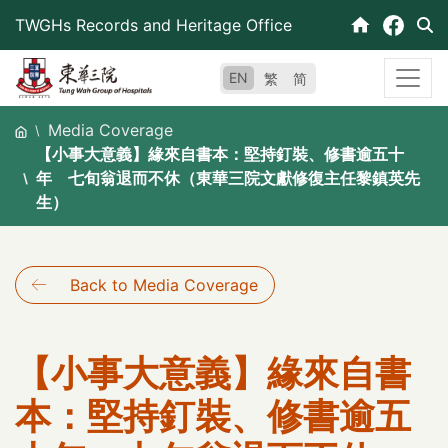
Skip
TWGHs Records and Heritage Office
to
content
EN
繁
简
Media Coverage
【小事大意義】緣來自書本：堅持釘裝、修書逾五十
年 七旬翁退而不休（東華三院文獻修復主任黎鎮英先
生）
Back to Media Coverage
【小事大意義】緣來自書
本：堅持釘裝、修書逾五