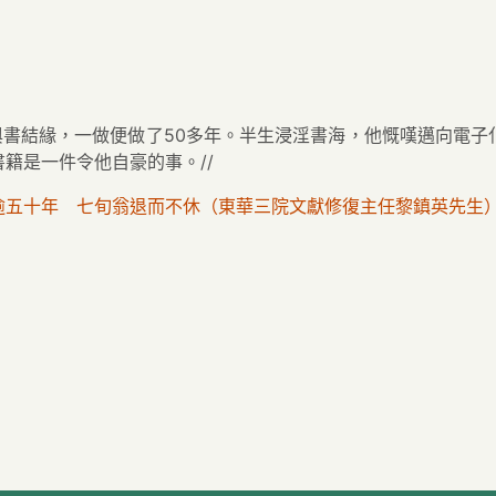
與書結緣，一做便做了50多年。半生浸淫書海，他慨嘆邁向電
籍是一件令他自豪的事。//
逾五十年 七旬翁退而不休（東華三院文獻修復主任黎鎮英先生