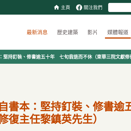
主頁
關注我們
最新消息
歷史建築
影片
媒體報道
：堅持釘裝、修書逾五十年 七旬翁退而不休（東華三院文獻修
自書本：堅持釘裝、修書逾
修復主任黎鎮英先生）