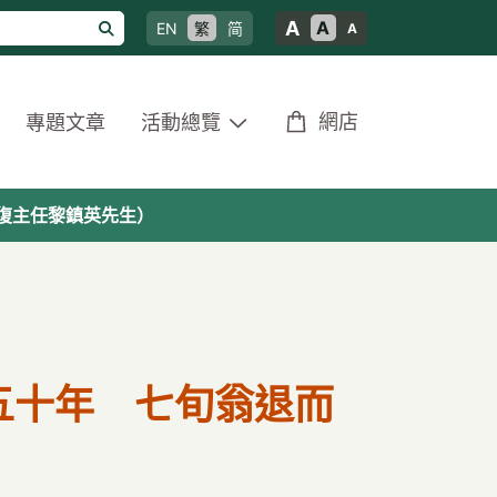
A
A
EN
繁
简
A
網店
專題文章
活動總覽
復主任黎鎮英先生）
五十年 七旬翁退而