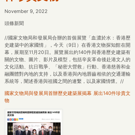
November 9, 2022
頭條新聞
//國家文物局和發展局合辦的首個展覽「血濃於水：香港歷
史建築中的家國情」，今天（9日）在香港文物探知館在開
幕，展期至11月20日。展覽展出約140件與香港歷史建築有
關的文物、圖片、影片及模型，包括辛亥革命後赴港文人的
文化活動、抗日戰爭、「秘密大營救」行動、香港慈善和金
融團體對內地的支持，以及香港與內地唇齒相依的交通運輸
系統等，闡述香港與祖國之間的連繫，以及家國情懷。//
國家文物局與發展局首辦歷史建築展揭幕 展出140件珍貴文
物