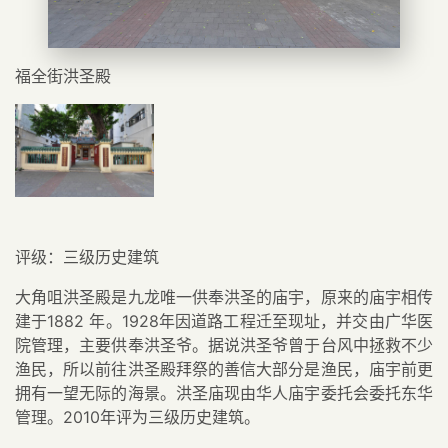
福全街洪圣殿
评级：三级历史建筑
大角咀洪圣殿是九龙唯一供奉洪圣的庙宇，原来的庙宇相传
建于1882 年。1928年因道路工程迁至现址，并交由广华医
院管理，主要供奉洪圣爷。据说洪圣爷曾于台风中拯救不少
渔民，所以前往洪圣殿拜祭的善信大部分是渔民，庙宇前更
拥有一望无际的海景。洪圣庙现由华人庙宇委托会委托东华
管理。2010年评为三级历史建筑。