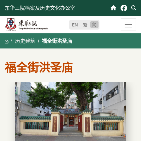
跳
东华三院档案及历史文化办公室
至
内
简
EN
繁
容
历史建筑
福全街洪圣庙
福全街洪圣庙