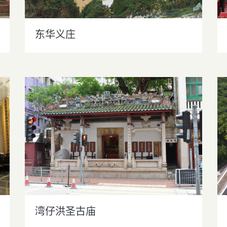
东华义庄
湾仔洪圣古庙