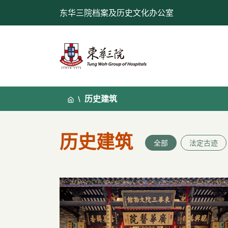
跳
东华三院档案及历史文化办公室
至
内
容
历史建筑
历史建筑
全部
法定古迹