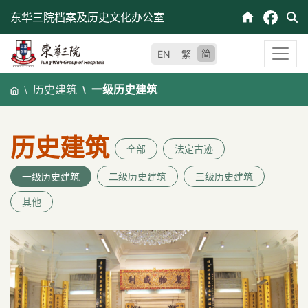
跳
东华三院档案及历史文化办公室
至
内
简
EN
繁
容
历史建筑
一级历史建筑
历史建筑
全部
法定古迹
一级历史建筑
二级历史建筑
三级历史建筑
其他