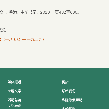
，香港：中华书局，2020。 页482至600。
教授）
（一八五○ — 一九四九）
媒体报道
网店
专题文章
联络我们
活动总
览
私隐政策声明
专题展览
条款细则