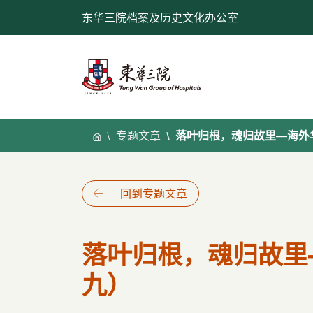
跳
东华三院档案及历史文化办公室
至
内
容
专题文章
落叶归根，魂归故里—海外
回到专题文章
落叶归根，魂归故里
九）