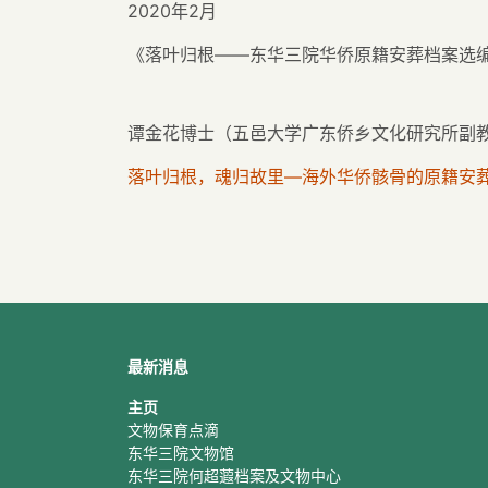
2020年2月
《落叶归根——东华三院华侨原籍安葬档案选编》
谭金花博士（五邑大学广东侨乡文化研究所副
落叶归根，魂归故里—海外华侨骸骨的原籍安葬
最新消息
主页
文物保育点滴
东华三院文物馆
东华三院何超蕸档案及文物中心