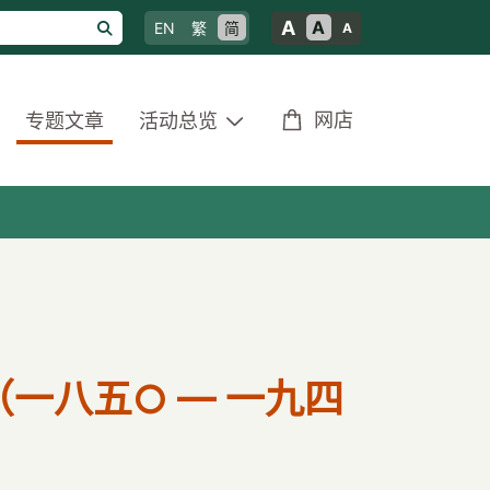
A
A
EN
繁
简
A
网店
专题文章
活动总览
一八五○ — 一九四