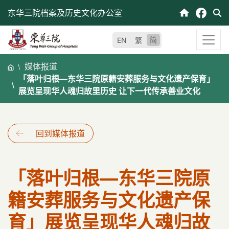
跳
东华三院档案及历史文化办公室
至
内
简
EN
繁
容
媒体报道
「落叶归根—东华三院原籍安葬服务与文化遗产保育」
展览呈现华人魂归故里历史 让下一代传承善业文化
回到媒体报道
「落叶归根—东华三院原
籍安葬服务与文化遗产保
育」展览呈现华人魂归故