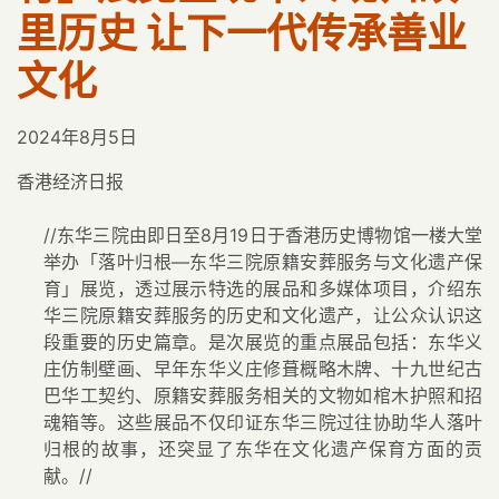
里历史 让下一代传承善业
文化
2024年8月5日
香港经济日报
//东华三院由即日至8月19日于香港历史博物馆一楼大堂
举办「落叶归根—东华三院原籍安葬服务与文化遗产保
育」展览，透过展示特选的展品和多媒体项目，介绍东
华三院原籍安葬服务的历史和文化遗产，让公众认识这
段重要的历史篇章。是次展览的重点展品包括：东华义
庄仿制壁画、早年东华义庄修葺概略木牌、十九世纪古
巴华工契约、原籍安葬服务相关的文物如棺木护照和招
魂箱等。这些展品不仅印证东华三院过往协助华人落叶
归根的故事，还突显了东华在文化遗产保育方面的贡
献。//