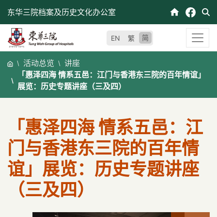
跳
东华三院档案及历史文化办公室
至
内
简
EN
繁
容
活动总览
讲座
「惠泽四海 情系五邑：江门与香港东三院的百年情谊」
展览：历史专题讲座（三及四）
「惠泽四海 情系五邑：江
门与香港东三院的百年情
谊」展览：历史专题讲座
（三及四）