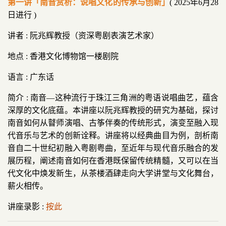
第一讲「南音赏析：说唱文化的传承与创新
」
( 2025年6月28
日进行 )
讲者 : 阮兆辉教授（资深粤剧表演艺术家）
地点 : 香港文化博物馆一楼剧院
语言 : 广东话
简介 : 南音—这种流行于珠江三角洲的粤语说唱曲艺，蕴含
深厚的文化底蕴。本讲座以阮兆辉教授的研究为基础，探讨
南音如何从瞽师演唱、古筝伴奏的传统形式，演变至融入现
代音乐与艺术的创新诠释。讲座将以经典曲目为例，剖析南
音自二十世纪初融入粤剧粤曲，至近年与现代音乐融合的发
展历程，阐述南音如何在香港既保留传统精髓，又可以在当
代文化中焕发新生，从茶楼酒肆走向大学讲堂与文化舞台，
薪火相传。
讲座录影 :
按此