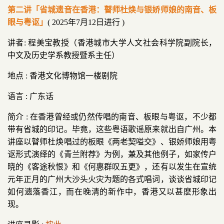
第二讲「省城遗音在香港：瞽师杜焕与银娇师娘的南音、板
眼与粤讴
」
( 2025年7月12日进行 )
讲者: 程美宝教授（香港城市大学人文社会科学院副院长，
中文及历史学系教授暨系主任）
地点 : 香港文化博物馆一楼剧院
语言 : 广东话
简介 : 在香港曾经或仍然传唱的南音、板眼与粤讴，不少都
带有省城的印记。毕竟，这些粤语歌谣原来就出自广州。本
讲座以瞽师杜焕唱过的板眼《两老契嗌交》、银娇师娘用粤
讴形式演绎的《青兰附荐》为例，兼及其他例子，如家传户
晓的《客途秋恨》和《何惠群叹五更》，还有以发生在宣统
元年正月的广州大沙头火灾为题的各式唱词，谈谈省城印记
如何遗落香江，而在晚清的新作中，香港又以甚麽形象出
现。