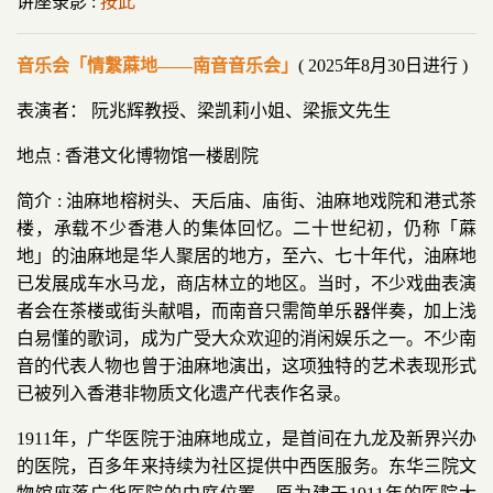
讲座录影 :
按此
音乐会「情繫蔴地——南音音乐会」
( 2025年8月30日进行 )
表演者： 阮兆辉教授、梁凯莉小姐、梁振文先生
地点 : 香港文化博物馆一楼剧院
简介 : 油麻地榕树头、天后庙、庙街、油麻地戏院和港式茶
楼，承载不少香港人的集体回忆。二十世纪初，仍称「蔴
地」的油麻地是华人聚居的地方，至六、七十年代，油麻地
已发展成车水马龙，商店林立的地区。当时，不少戏曲表演
者会在茶楼或街头献唱，而南音只需简单乐器伴奏，加上浅
白易懂的歌词，成为广受大众欢迎的消闲娱乐之一。不少南
音的代表人物也曾于油麻地演出，这项独特的艺术表现形式
已被列入香港非物质文化遗产代表作名录。
1911年，广华医院于油麻地成立，是首间在九龙及新界兴办
的医院，百多年来持续为社区提供中西医服务。东华三院文