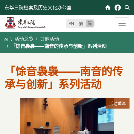
跳
东华三院档案及历史文化办公室
至
内
简
EN
繁
容
活动总览
其他活动
「馀音袅袅——南音的传承与创新」系列活动
「馀音袅袅——南音的传
承与创新」系列活动
活动重温