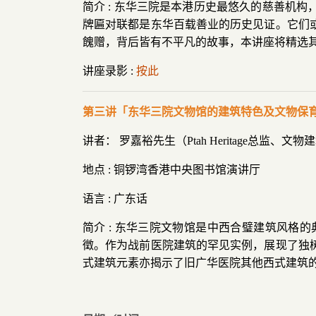
简介 : 东华三院是本港历史最悠久的慈善机
牌匾对联都是东华百载善业的历史见证。它们
餽赠，背后皆有不平凡的故事，本讲座将精选
讲座录影 :
按此
第三讲「东华三院文物馆的建筑特色及文物保育
讲者： 罗嘉裕先生（Ptah Heritage总监、文
地点 : 铜锣湾香港中央图书馆演讲厅
语言 : 广东话
简介 : 东华三院文物馆是中西合璧建筑风
徵。作为战前医院建筑的罕见实例，展现了独
式建筑元素亦揭示了旧广华医院其他西式建筑