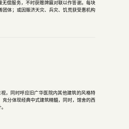
大量无偿服务，不时获赠牌匾对联以作答谢。每块
善团体；或因赈济天灾、兵灾、饥荒获受惠机构
重视，同时呼应旧广华医院内其他建筑的风格特
，充分体现经典中式建筑精髓，同时，馆舍的西
计。