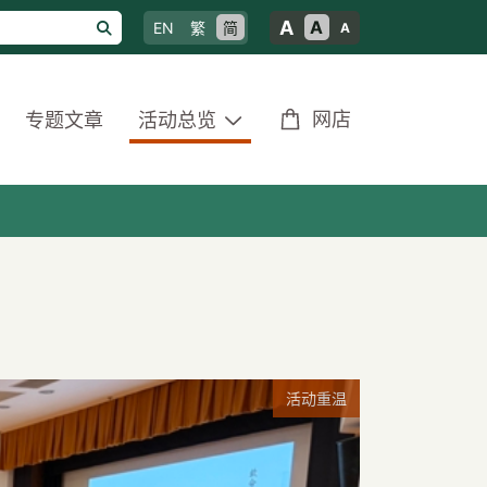
A
A
EN
繁
简
A
网店
专题文章
活动总览
活动重温