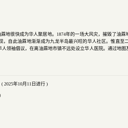
后，油蔴地很快成为华人聚居地。1874年的一场大风灾，摧毁了
现，自此油蔴地渐渐成为九龙半岛最兴旺的华人社区。惟直至
华人领袖倡议，在离油蔴地市镇不远处设立华人医院。通过地图
」
( 2025年10月11日进行 )
）