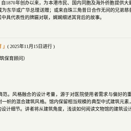
构，自1870年创办以来，为本港市民、国内同胞及海外侨胞提供
或为东华或广华总理送赠；或来自珠三角昔日合作无间的兄弟慈
其中具代表性的牌匾对联，娓娓细述其背后的故事。
 」
( 2025年11月15日进行 )
物建筑保育顾问）
格的典范。风格融合的设计考量，源于对医院使用者需求与偏好的
树一帜的混合建筑风格。馆内保留相当规模的典型中式建筑元素
的设计细节。讲者将从建筑角度，浅谈如何阅读文物馆的建筑设