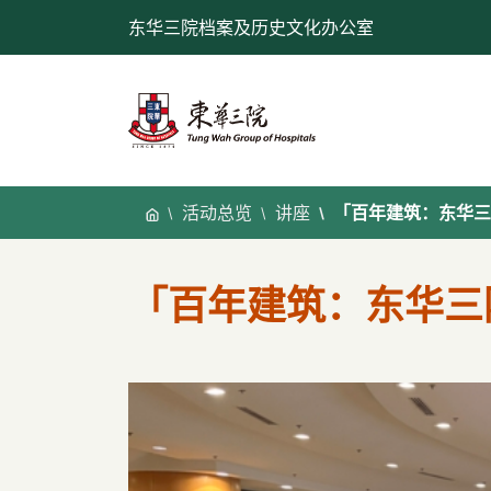
跳
东华三院档案及历史文化办公室
至
内
容
活动总览
讲座
「百年建筑：东华三
「百年建筑：东华三