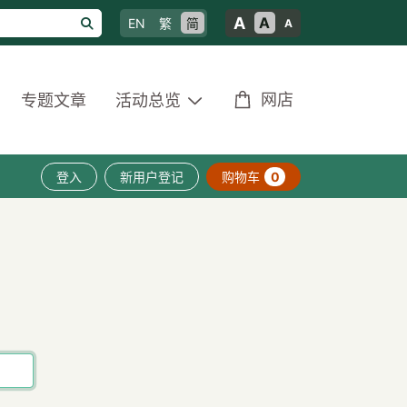
A
A
EN
繁
简
A
网店
专题文章
活动总览
登入
新用户登记
购物车
0