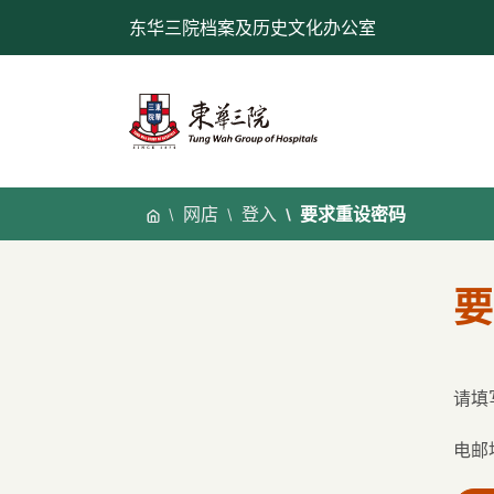
跳
东华三院档案及历史文化办公室
至
内
容
网店
登入
要求重设密码
要
请填
电邮