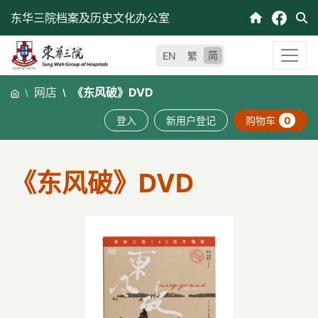
跳
东华三院档案及历史文化办公室
至
内
简
EN
繁
容
网店
《东风破》DVD
登入
新用户登记
购物车
0
《东风破》DVD