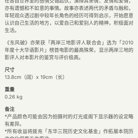
在各自世界里的感情交错起伏，演绎其亲情、友情和爱情，
亦有遗憾和不如意的事情。故事亦表述两代的矛盾与融和，
年轻观众透过剧中较年长角色的经历可得到启示，开始愿意
认识自己生活的地方，以爱自己和爱别人的精神，积极面对
生活。
《东风破》亦荣获「两岸三地影评人联合会」选为「2010
年度十大华语影片」榜首电影的最高殊荣，显示两岸三地的
影评人对本影片的鉴赏与评价极高。
尺寸
13.8cm（阔）x 19cm（长）
重量
0.26 kg
备注
*产品颜色可能会因为拍摄时的灯光或阁下显示器的设定略
有差异。
*所有收益将拨充「东华三院历史文化基金」作拓展本院历