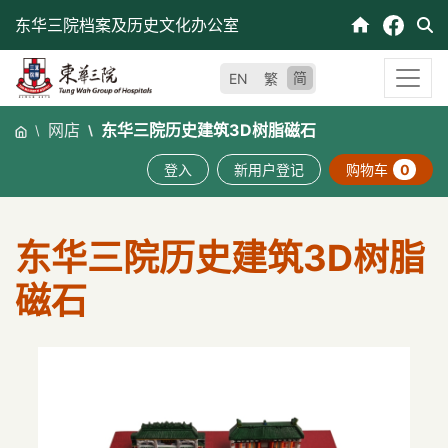
跳
东华三院档案及历史文化办公室
至
内
简
EN
繁
容
网店
东华三院历史建筑3D树脂磁石
登入
新用户登记
购物车
0
东华三院历史建筑3D树脂
磁石