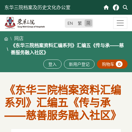
跳
东华三院档案及历史文化办公室
至
内
简
EN
繁
容
网店
《东华三院档案资料汇编系列》汇编五《传与承——慈
善服务融入社区》
登入
新用户登记
购物车
0
《东华三院档案资料汇编
系列》汇编五《传与承
——慈善服务融入社区》