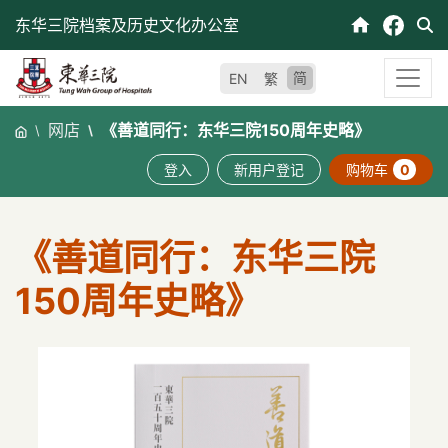
跳
东华三院档案及历史文化办公室
至
内
简
EN
繁
容
网店
《善道同行：东华三院150周年史略》
登入
新用户登记
购物车
0
《善道同行：东华三院
150周年史略》