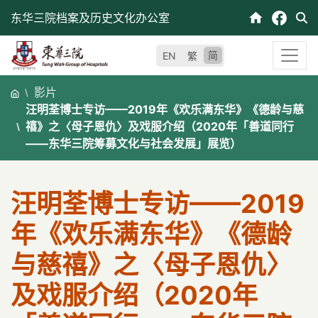
跳
东华三院档案及历史文化办公室
至
内
简
EN
繁
容
影片
汪明荃博士专访——2019年《欢乐满东华》《德龄与慈
禧》之〈母子恩仇〉及戏服介绍（2020年「善道同行
——东华三院筹募文化与社会发展」展览）
汪明荃博士专访——2019
年《欢乐满东华》《德龄
与慈禧》之〈母子恩仇〉
及戏服介绍（2020年