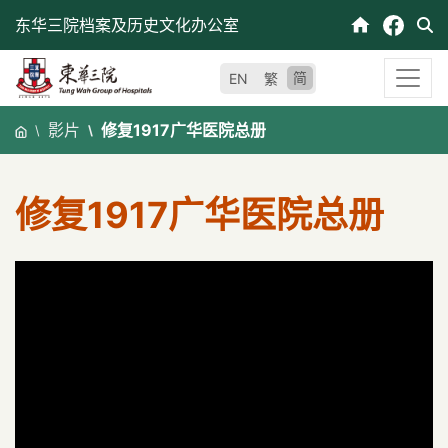
跳
东华三院档案及历史文化办公室
至
内
简
EN
繁
容
影片
修复1917广华医院总册
修复1917广华医院总册