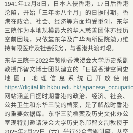
1941
年
12
月
8
日，日本入侵香港，
17
日后香港
沦陷，开始「三年零八个月」的日据时期，香
港在政治、社会、经济等方面均受重创，东华
三院作为本地规模最大的华人慈善团体亦经历
空前困境，只依靠东华及广华两所医院勉力维
持有限医疗及社会服务，与香港共渡时艰。
东华三院于
2022
年赞助香港浸会大学历史系副
教授邝智文博士团队建立的「日据香港空间史
地图」地理信息系统已开放使用
https://digital.lib.hkbu.edu.hk/japanese_occupa
网站涵盖日据时期香港的政治、经济、社会、
公共卫生和东华三院的档案，是了解战时香港
的重要数据库。东华三院档案及历史文化办公
室现特别邀请浸会大学历史系邝智文副教授于
2025
年
2
月
22
日（六）举行公众专题讲座，从空