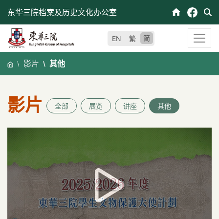
跳
东华三院档案及历史文化办公室
至
内
简
EN
繁
容
影片
其他
影片
全部
展览
讲座
其他