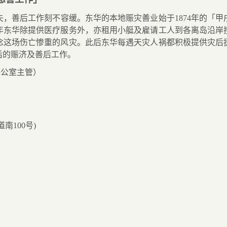
失，善后工作刻不容缓。东华的本地赈灾善业始于
1874
年的「甲
年东华除提供医疗服务外，亦租用小艇及雇请工人到各离岛沿岸
念这场伤亡惨重的风灾。此后东华每遇天灾人祸都积极提供灾后
后的赈济及善后工作。
办公室主管）
道南
100
号
)