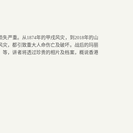
损失严重。从
1874
年的甲戌风灾，到
2018
年的山
风灾，都引致重大人命伤亡及破坏。战后的玛丽
）等，讲者将透过珍贵的相片及档案，概说香港