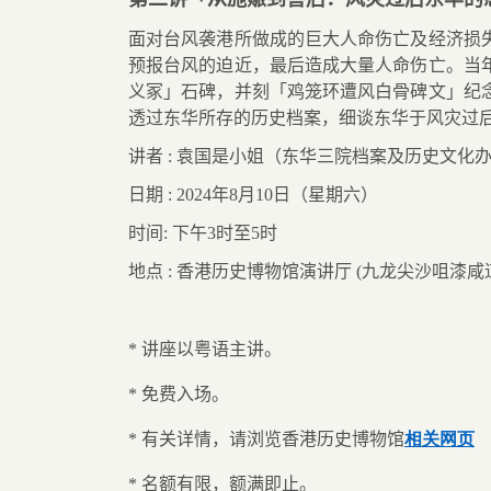
面对台风袭港所做成的巨大人命伤亡及经济损
预报台风的迫近，最后造成大量人命伤亡。当
义冢」石碑，并刻「鸡笼环遭风白骨碑文」纪
透过东华所存的历史档案，细谈东华于风灾过
讲者
:
袁国是小姐（东华三院档案及历史文化
日期
: 2024
年
8
月
10
日（星期六）
时间
:
下午
3
时至
5
时
地点
:
香港历史博物馆演讲厅
(
九龙尖沙咀漆咸
*
讲座以粤语主讲。
*
免费入场。
*
有关详情，请浏览香港历史博物馆
相关网页
*
名额有限，额满即止。