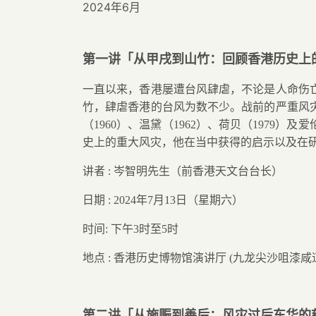
2024年6月
第一讲「从甲戌到山竹：回顾香港历史上
一直以来，香港屡遭台风肆虐，不论是人命伤
竹，肆虐香港的台风为数不少。战前的严重风
（
1960
）、温黛（
1962
）、荷贝（
1979
）及爱
史上的重大风灾，他在当中获得的启示以及在
讲者
:
岑智明先生（前香港天文台台长）
日期
: 2024
年
7
月
13
日（星期六）
时间
:
下午
3
时至
5
时
地点
:
香港历史博物馆演讲厅
(
九龙尖沙咀漆咸
第二讲「从施赈到善后：风灾过后东华的