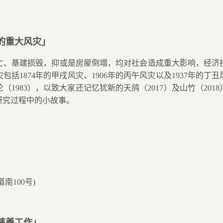
的重大风灾」
亡、基建损毁，抑或是房屋倒塌，均对社会造成重大影响，经济
灾包括
1874
年的甲戌风灾、
1906
年的丙午风灾以及
1937
年的丁丑
伦（
1983
），以致大家还记忆犹新的天鸽（
2017
）及山竹（
2018
研究过程中的小故事。
道南
100
号
)
慈善工作」