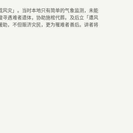
戌风灾」。当时本地只有简单的气象监测，未能
搜寻遇难者遗体，协助施棺代葬。及后立「遭风
援助，不但赈济灾民，更为罹难者善后。讲者将