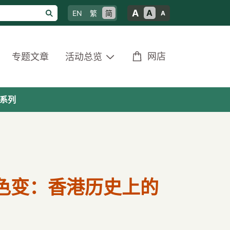
A
A
EN
繁
简
A
网店
专题文章
活动总览
系列
色变：香港历史上的