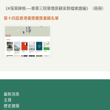
《#落葉歸根──東華三院華僑原籍安葬檔案選編》（兩冊）
第十四屆香港書獎獲獎書籍名單
最新消息
主頁
歷史建築