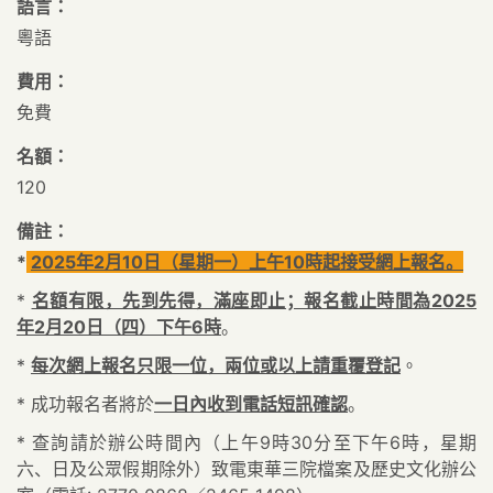
語言：
粵語
費用：
免費
名額：
120
備註：
*
2025
年
2
月
10
日（星期一）上午
10
時起接受網上
報名。
*
名額有限，先到先得，滿座即止；報名截止時間為2025
年2月20日（四）下午6時
。
*
每次網上報名只限一位，兩位或以上請重
覆
登記
。
*
成功報名者將於
一日內收到電話短訊確認
。
*
查詢請於辦公時間內（上午
9
時
30
分至下午
6
時，星期
六、日及公眾假期除外）致電東華三院檔案及歷史文化辦公