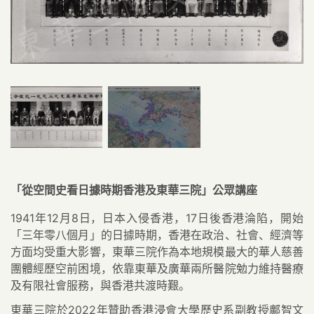
「從空間史看日據時期香港及東華三院」公眾講座
1941
年
12
月
8
日，日本入侵香港，
17
日後香港淪陷，開始
「三年零八個月」的日據時期，香港在政治、社會、經濟等
方面均受重大影響，東華三院作為本地規模最大的華人慈善
團體經歷空前困境，依靠東華及廣華兩所醫院勉力維持醫療
及有限社會服務，與香港共渡時艱。
東華三院於
2022
年贊助香港浸會大學歷史系副教授鄺智文