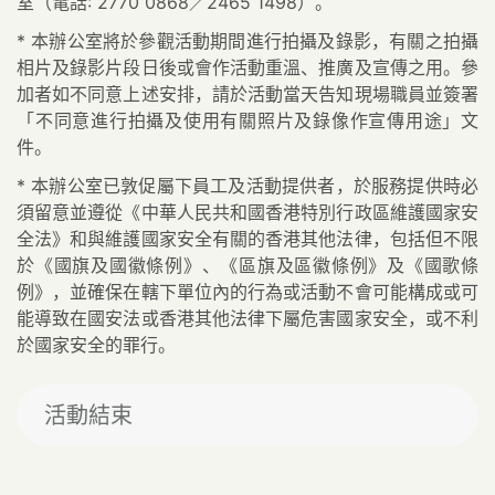
室（
電話
: 2770 0868／2465 1498
）
。
*
本辦公室將於參觀活動期間進行拍攝及錄影，有關之拍攝
相片及錄影片段日後或會作活動重溫、推廣及宣傳之用。參
加者如不同意上述安排，請於活動當天告知現場職員並簽署
「不同意進行拍攝及使用有關照片及錄像作宣傳用途」文
件。
*
本辦公室已敦促屬下員工及活動提供者，於服務提供時必
須留意並遵從《中華人民共和國香港特別行政區維護國家安
全法》和與維護國家安全有關的香港其他法律，包括但不限
於《國旗及國徽條例》、《區旗及區徽條例》及《國歌條
例》，並確保在轄下單位內的行為或活動不會可能構成或可
能導致在國安法或香港其他法律下屬危害國家安全，或不利
於國家安全的罪行。
活動結束