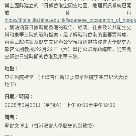
博士團隊建立的「日據香港空間史地圖」地理資訊系統已開
放使用
https://digital.lib.hkbu.edu.hk/japanese_occupation_of_hong
，網站涵蓋日據時期香港的政治、經濟、社會及公共衛生史
料和東華三院的戰時檔案
，是了解戰時香港的重要資料庫
。
東華三院檔案及歷史文化辦公室現特別邀請浸會大學歷史系
鄺智文副教授於
2
月
22
日
（
六
）
舉行公眾專題講座，從空間
史細說日據時期的香港及東華三院。
地點：
東華醫院禮堂 （上環普仁街12號東華醫院李兆忠紀念大樓
地下）
日期／時間：
2025年2月22日（星期六） 上午10:00至中午12:00
講者：
鄺智文博士（香港浸會大學歷史系副教授）