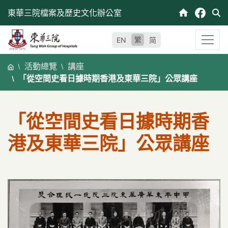
跳
東華三院檔案及歷史文化辦公室
至
內
繁
EN
简
容
活動總覽
講座
「從空間史看日據時期香港及東華三院」公眾講座
「從空間史看日據時期香
港及東華三院」公眾講座