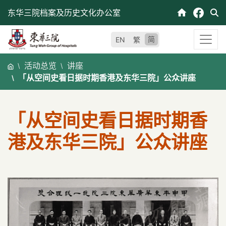
跳
东华三院档案及历史文化办公室
至
内
简
EN
繁
容
活动总览
讲座
「从空间史看日据时期香港及东华三院」公众讲座
「从空间史看日据时期香
港及东华三院」公众讲座