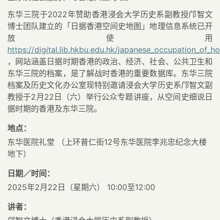
东华三院于
2022
年赞助香港浸会大学历史系副教授邝智文
博士团队建立的「日据香港空间史地图」地理信息系统已开
放使用
https://digital.lib.hkbu.edu.hk/japanese_occupation_of_
，网站涵盖日据时期香港的政治、经济、社会、公共卫生和
东华三院的档案，是了解战时香港的重要数据库。东华三院
档案及历史文化办公室现特别邀请浸会大学历史系邝智文副
教授于
2
月
22
日（六）举行公众专题讲座，从空间史细说日
据时期的香港及东华三院。
地点：
东华医院礼堂 （上环普仁街12号东华医院李兆忠纪念大楼
地下）
日期／时间：
2025年2月22日（星期六） 10:00至12:00
讲者：