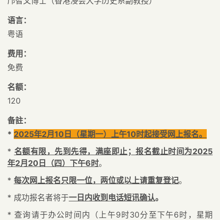
邝智文博士（香港浸会大学历史系副教授）
语言：
粤语
费用：
免费
名额：
120
备註：
*
2025
年
2
月
10
日（星期一）上午
10
时起接受网上报名。
*
名额有限，先到先得，满座即止
；
报名截止时间为
2025
年
2
月
20
日（四）下午
6
时
。
*
每次网上报名只限一位，两位或以上请重复登记
。
* 成功报名者将于
一日内收到电话短讯确认
。
* 查询
请
于办公时间内（上午9时30分至下午6时，星期