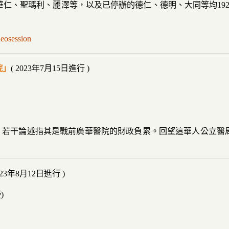
仁、聖瑪利、麗澤等，以及已停辦的德仁、德明、大同等均1920
deosession
院」
( 2023年7月15日進行 )
代拆卸，若干論述指其是戰前廣華醫院的財政負累。回望這華人公立
2023年8月12日進行 )
)