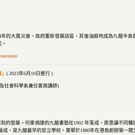
了1874年的大風災後，政府重新發展該區，其後油麻地成為九龍
起。
eosession
展」
( 2023年6月10日進行 )
及社會科學系兼任客席講師)
蓬勃的發展。何東捐建的九龍書塾在1902 年落成，原意讓不
校落成，是九龍最早的官立學校。東華於1880年在港島創辦第一間