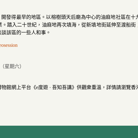
多，開發得最早的地區。以榕樹頭天后廟為中心的油麻地社區在
業。踏入二十世紀，油麻地再次填海，從新填地街延伸至渡船街
談談該區的一些人和事。
eosession
2日（星期六）
物館網上平台《e度遊 · 吾知吾講》供觀衆重溫，詳情請瀏覽香