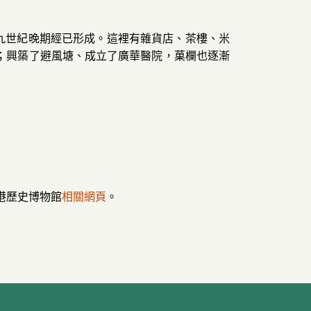
十九世紀晚期經已形成。這裡有雜貨店、茶樓、米
；興築了避風塘、成立了廣華醫院，菓欄也逐漸
港歷史博物館
相關網頁
。