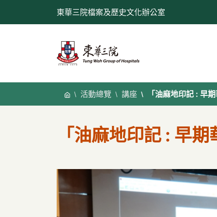
跳
東華三院檔案及歷史文化辦公室
至
內
容
活動總覽
講座
「油麻地印記 : 
「油麻地印記 : 早