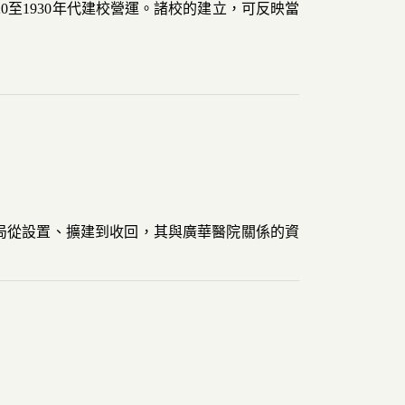
至1930年代建校營運。諸校的建立，可反映當
醫局從設置、擴建到收回，其與廣華醫院關係的資