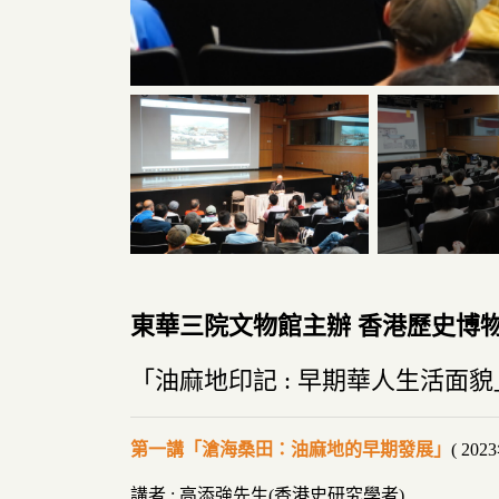
東華三院文物館主辦 香港歷史博
「油麻地印記 : 早期華人生活面
第一講「滄海桑田：油麻地的早期發展」
( 20
講者 : 高添強先生(香港史研究學者)