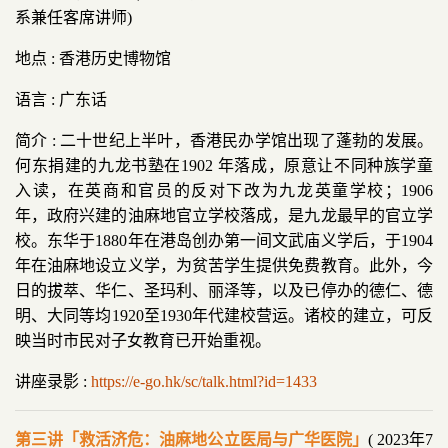
系兼任客席讲师)
地点 : 香港历史博物馆
语言 : 广东话
简介 : 二十世纪上半叶，香港民办学馆出现了蓬勃的发展。
何东捐建的九龙书塾在1902 年落成，原意让不同种族学童
入读，在英商和官员的反对下改为九龙英童学校；1906
年，政府兴建的油麻地官立学校落成，是九龙最早的官立学
校。东华于1880年在港岛创办第一间文武庙义学后，于1904
年在油麻地设立义学，为贫苦学生提供免费教育。此外，今
日的拔萃、华仁、圣玛利、丽泽等，以及已停办的德仁、德
明、大同等均1920至1930年代建校营运。诸校的建立，可反
映当时市民对子女教育已开始重视。
讲座录影 :
https://e-go.hk/sc/talk.html?id=1433
第三讲「救活济危：油麻地公立医局与广华医院」
( 2023年7