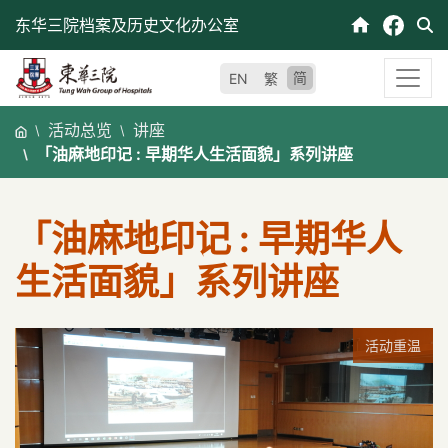
跳
东华三院档案及历史文化办公室
至
内
简
EN
繁
容
活动总览
讲座
「油麻地印记 : 早期华人生活面貌」系列讲座
「油麻地印记 : 早期华人
生活面貌」系列讲座
活动重温