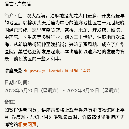
语言 : 广东话
简介 : 在二次大战前，油麻地是九龙人口最多，开发得最早
的地区。以榕树头天后庙为中心的油麻地社区在十九世纪晚
期经已形成。这里有杂货店、茶楼、米舖、理发店、妓院、
中药店、长生店等多种行业。踏入二十世纪，油麻地再次填
海，从新填地街延伸至渡船街；兴筑了避风塘、成立了广华
医院，菓栏也逐渐发展起来，本讲座将以油麻地的发展为背
景，谈谈该区的一些人和事。
讲座录影 :
https://e-go.hk/sc/talk.html?id=1439
日期／时间：
2023年5月20日（星期六） - 2023年8月12日（星期六）
备註：
如徵得讲者同意，讲座录影将上载至香港历史博物馆网上平
台《e度游 · 吾知吾讲》供观衆重温，详情请浏览香港历史
博物馆
相关网页
。