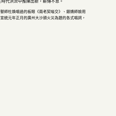
在時代洪流中推陳出新，薪傳不息。
以瞽師杜煥唱過的板眼《兩老契嗌交》、銀嬌師娘用
在宣統元年正月的廣州大沙頭火災為題的各式唱詞，