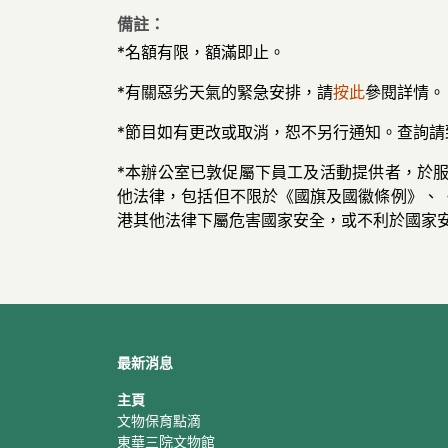
備註：
*名額有限，額滿即止。
*有關惡劣天氣的緊急安排，請
按此
參閱詳情。
*節目如有更改或取消，恕不另行通知。查詢請致電
*本辦公室已敦促屬下員工及活動提供者，於
他法律，包括但不限於《國旗及國徽條例》、
港其他法律下屬危害國家安全，或不利於國家
最新消息
主頁
文物保育點滴
東華三院文物館