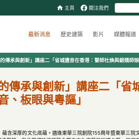
主頁
關注我們
最新消息
歷史建築
影片
媒體報道
的傳承與創新」講座二「省城遺音在香港：瞽師杜煥與銀嬌師娘
的傳承與創新」講座二「省
音、板眼與粵謳」
含深厚的文化底蘊。適逢東華三院創院155周年暨‍‍東‍華‍三‍