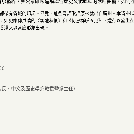
傳承藝粹，與公眾細味這項蘊含歷史文化底蘊的說唱曲藝，如何
都帶有省城的印記。畢竟，這些粵語歌謠原來就出自廣州。本講座
，如更家傳戶曉的《客途秋恨》和《何惠群嘆五更》，還有以發生
香港又以甚麼形象出現。
00
院長，中文及歷史學系教授暨系主任）