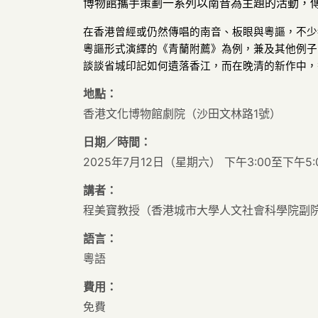
博物館攜手策劃一系列以南音為主題的活動，
在香港曾經或仍然傳唱的南音、板眼與粵謳，不少
粵謳形式演繹的《青蘭附薦》為例，兼及其他例子
談談省城印記如何遺落香江，而在晚清的新作中，
地點：
香港文化博物館劇院（沙田文林路1號）
日期／時間：
2025年7月12日（星期六） 下午3:00至下午5:
講者：
程美寶教授（香港城市大學人文社會科學院副
語言：
粵語
費用：
免費