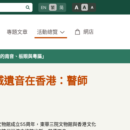
A
A
EN
繁
简
A
網店
專題文章
活動總覽
的南音、板眼與粵謳」
城遺音在香港：瞽師
院文物館成立55周年，東華三院文物館與香港文化