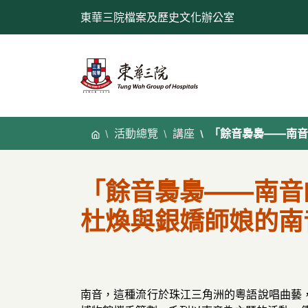
跳
東華三院檔案及歷史文化辦公室
至
內
容
活動總覽
講座
「餘音裊裊——南音
「餘音裊裊——南音
杜煥與銀嬌師娘的南
南音，這種流行於珠江三角洲的粵語說唱曲藝，蘊