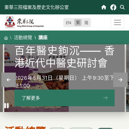
跳
東華三院檔案及歷史文化辦公室
至
內
繁
EN
简
容
「海風寄語：細說百
活動總覽
講座
年香港與東華」專題
講座
2026年5月16日（星期六） 上午11:00至下
午1:00
了解更多